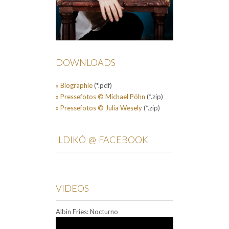
DOWNLOADS
» Biographie
(*.pdf)
» Pressefotos © Michael Pöhn
(*.zip)
» Pressefotos © Julia Wesely
(*.zip)
ILDIKÓ @ FACEBOOK
VIDEOS
Albin Fries: Nocturno