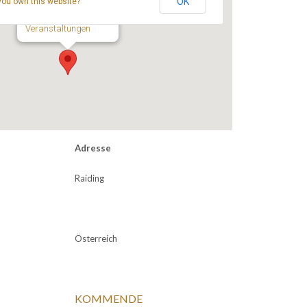
OK
you own this website?
- Raiding
Veranstaltungen
Adresse
Raiding
Österreich
KOMMENDE