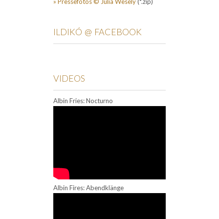
» Pressefotos © Julia Wesely
(*.zip)
ILDIKÓ @ FACEBOOK
VIDEOS
Albin Fries: Nocturno
Albin Fires: Abendklänge