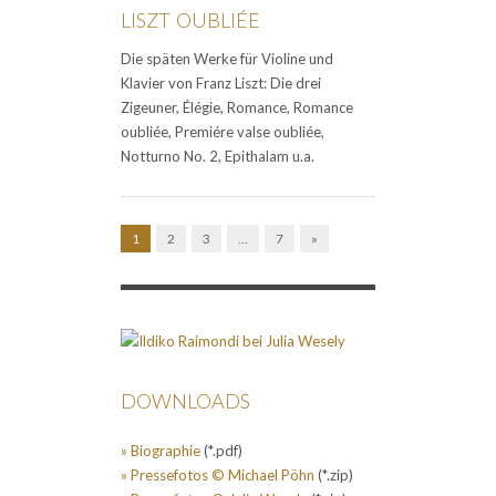
LISZT OUBLIÉE
Die späten Werke für Violine und
Klavier von Franz Liszt: Die drei
Zigeuner, Élégie, Romance, Romance
oubliée, Premiére valse oubliée,
Notturno No. 2, Epithalam u.a.
1
2
3
…
7
»
DOWNLOADS
» Biographie
(*.pdf)
» Pressefotos © Michael Pöhn
(*.zip)