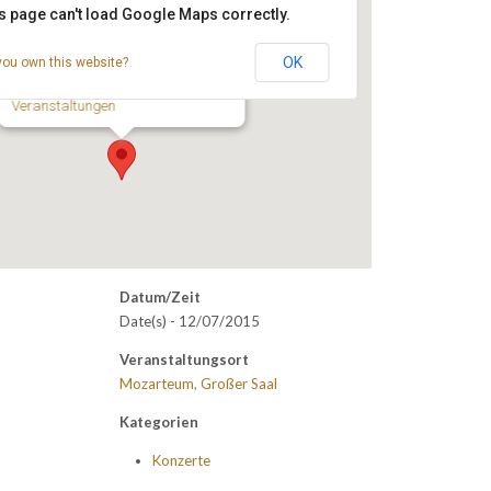
s page can't load Google Maps correctly.
Mozarteum, Großer Saal
OK
you own this website?
- Salzburg
Veranstaltungen
Datum/Zeit
Date(s) - 12/07/2015
Veranstaltungsort
Mozarteum, Großer Saal
Kategorien
Konzerte