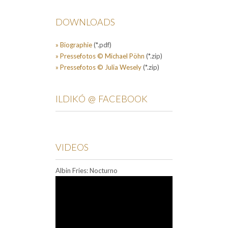
DOWNLOADS
» Biographie
(*.pdf)
» Pressefotos © Michael Pöhn
(*.zip)
» Pressefotos © Julia Wesely
(*.zip)
ILDIKÓ @ FACEBOOK
VIDEOS
Albin Fries: Nocturno