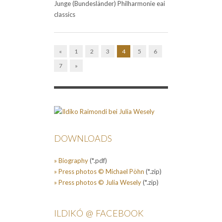
Junge (Bundesländer) Philharmonie eai
classics
«
1
2
3
4
5
6
7
»
DOWNLOADS
» Biography
(*.pdf)
» Press photos © Michael Pöhn
(*.zip)
» Press photos © Julia Wesely
(*.zip)
ILDIKÓ @ FACEBOOK