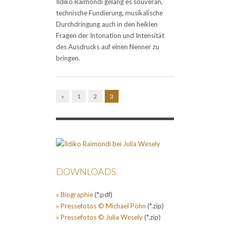
Ildiko Raimondi gelang es souverän,
technische Fundierung, musikalische
Durchdringung auch in den heiklen
Fragen der Intonation und Intensität
des Ausdrucks auf einen Nenner zu
bringen.
«
1
2
3
DOWNLOADS
» Biographie
(*.pdf)
» Pressefotos © Michael Pöhn
(*.zip)
» Pressefotos © Julia Wesely
(*.zip)