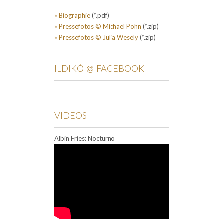
» Biographie
(*.pdf)
» Pressefotos © Michael Pöhn
(*.zip)
» Pressefotos © Julia Wesely
(*.zip)
ILDIKÓ @ FACEBOOK
VIDEOS
Albin Fries: Nocturno