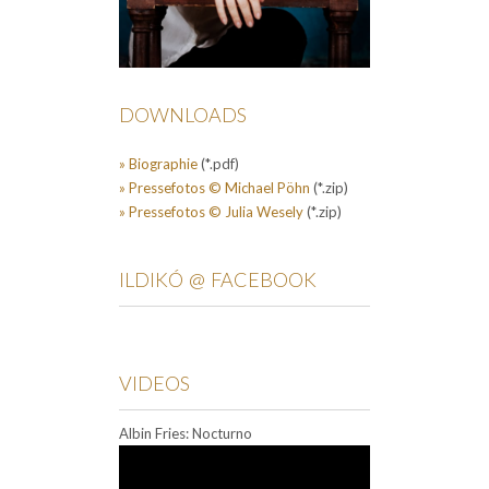
DOWNLOADS
» Biographie
(*.pdf)
» Pressefotos © Michael Pöhn
(*.zip)
» Pressefotos © Julia Wesely
(*.zip)
ILDIKÓ @ FACEBOOK
VIDEOS
Albin Fries: Nocturno