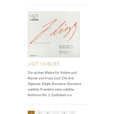
LISZT OUBLIÉE
Die späten Werke für Violine und
Klavier von Franz Liszt: Die drei
Zigeuner, Élégie, Romance, Romance
oubliée, Premiére valse oubliée,
Notturno No. 2, Epithalam u.a.
1
2
3
…
7
»