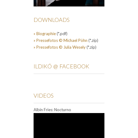
DOWNLOADS
» Biographie
(*.pdf)
» Pressefotos © Michael Pöhn
(*.zip)
» Pressefotos © Julia Wesely
(*.zip)
ILDIKÓ @ FACEBOOK
VIDEOS
Albin Fries: Nocturno