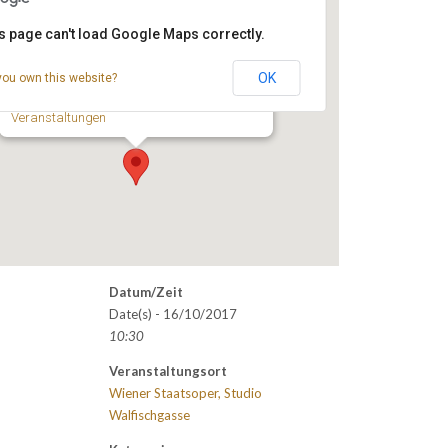
s page can't load Google Maps correctly.
Wiener Staatsoper, Studio
Walfischgasse
OK
you own this website?
- Wien
Veranstaltungen
Datum/Zeit
Date(s) - 16/10/2017
10:30
Veranstaltungsort
Wiener Staatsoper, Studio
Walfischgasse