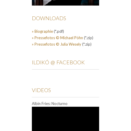
DOWNLOADS
» Biographie
(*.pdf)
» Pressefotos © Michael Pöhn
(*.zip)
» Pressefotos © Julia Wesely
(*.zip)
ILDIKÓ @ FACEBOOK
VIDEOS
Albin Fries: Nocturno