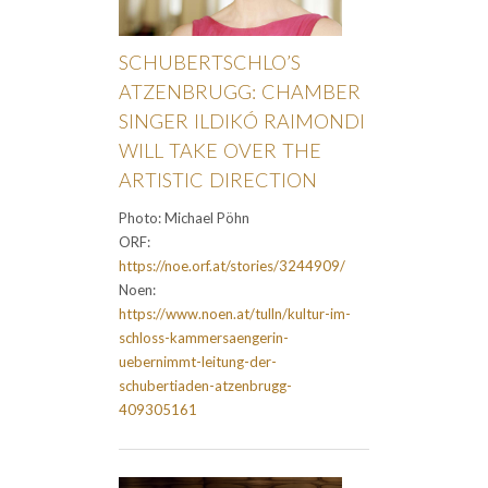
SCHUBERTSCHLO’S
ATZENBRUGG: CHAMBER
SINGER ILDIKÓ RAIMONDI
WILL TAKE OVER THE
ARTISTIC DIRECTION
Photo: Michael Pöhn
ORF:
https://noe.orf.at/stories/3244909/
Noen:
https://www.noen.at/tulln/kultur-im-
schloss-kammersaengerin-
uebernimmt-leitung-der-
schubertiaden-atzenbrugg-
409305161