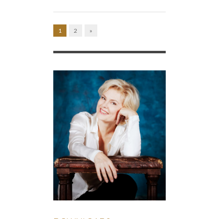
1
2
»