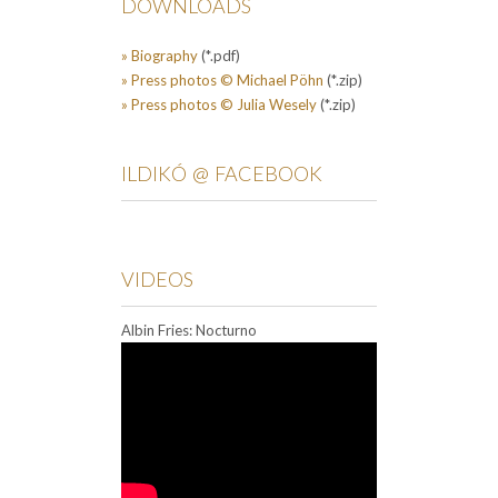
DOWNLOADS
» Biography
(*.pdf)
» Press photos © Michael Pöhn
(*.zip)
» Press photos © Julia Wesely
(*.zip)
ILDIKÓ @ FACEBOOK
VIDEOS
Albin Fries: Nocturno